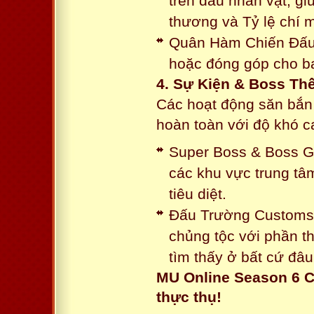
trên đầu nhân vật, gi
thương và Tỷ lệ chí 
Quân Hàm Chiến Đấu:
hoặc đóng góp cho ba
4. Sự Kiện & Boss Thế
Các hoạt động săn bắn 
hoàn toàn với độ khó 
Super Boss & Boss Gui
các khu vực trung tâ
tiêu diệt.
Đấu Trường Customs: 
chủng tộc với phần t
tìm thấy ở bất cứ đâu
MU Online Season 6 C
thực thụ!