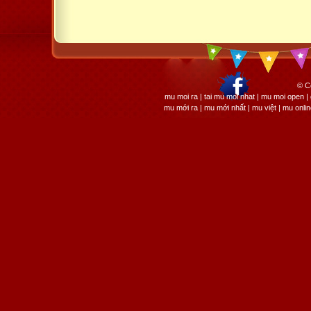
© C
mu moi ra | tai mu moi nhat | mu moi open
mu mới ra | mu mới nhất | mu việt | mu onli