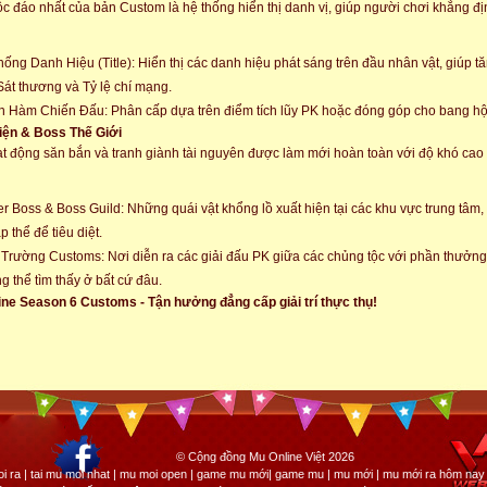
c đáo nhất của bản Custom là hệ thống hiển thị danh vị, giúp người chơi khẳng đị
hống Danh Hiệu (Title): Hiển thị các danh hiệu phát sáng trên đầu nhân vật, giúp 
Sát thương và Tỷ lệ chí mạng.
 Hàm Chiến Đấu: Phân cấp dựa trên điểm tích lũy PK hoặc đóng góp cho bang hộ
iện & Boss Thế Giới
t động săn bắn và tranh giành tài nguyên được làm mới hoàn toàn với độ khó ca
r Boss & Boss Guild: Những quái vật khổng lồ xuất hiện tại các khu vực trung tâm
p thể để tiêu diệt.
Trường Customs: Nơi diễn ra các giải đấu PK giữa các chủng tộc với phần thưởng
g thể tìm thấy ở bất cứ đâu.
ne Season 6 Customs - Tận hưởng đẳng cấp giải trí thực thụ!
© Cộng đồng Mu Online Việt 2026
i ra | tai mu moi nhat | mu moi open | game mu mới| game mu | mu mới | mu mới ra hôm nay 