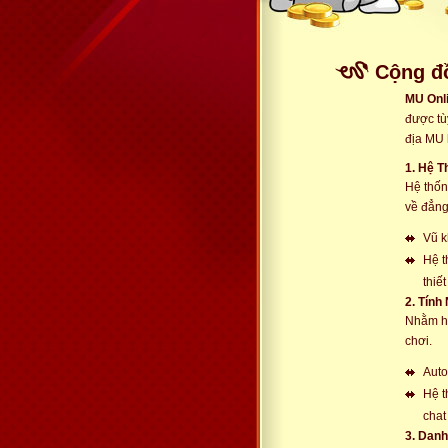
Cộng đ
MU Onl
được tù
địa MU 
1. Hệ 
Hệ thốn
về đẳng
Vũ k
Hệ t
thiế
2. Tính
Nhằm hỗ
chơi.
Auto
Hệ t
chat
3. Dan