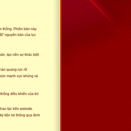
ền thống. Phiên bản này
ất" nguyên bản của lục
ản, tạo nên sự khác biệt
 hào quang rực rỡ.
ố sức mạnh cực khủng và
thống điều khiển của trò
ao tác trên website.
kỳ tiện lợi thông qua lệnh