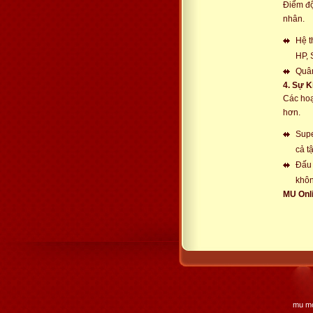
Điểm độ
nhân.
Hệ t
HP, 
Quân
4. Sự K
Các hoạ
hơn.
Supe
cả tậ
Đấu 
khôn
MU Onli
mu mo