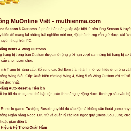
ồng MuOnline Việt - muthienma.com
ine Season 6 Customs
là phiên bản nâng cấp đặc biệt từ nền tảng Season 6 truy
y biến để mang lại những trải nghiệm mới mẻ, đột phá nhưng vẫn giữ được cái "ch
huyền thoại trên PC.
Thống Items & Wing Customs
g trang bị trong bản Custom được mở rộng giới hạn vượt xa những bộ trang bị cơ b
 cấp cho người chơi.
hí & Trang bị nâng cấp: Bổ sung các Set Item thần thánh mới với hiệu ứng rồng và
hống Wing Siêu Cấp: Xuất hiện các loại Wing 4, Wing 5 và Wing Custom với chỉ s
t kế độc nhất.
 Năng Auto Reset & Tiện Ích
 trợ tối đa cho game thủ bận rộn, các tính năng tự động được tích hợp sâu vào hệ 
 Reset In-game: Tự động Reset ngay khi đủ cấp độ mà không cần thoát game hay th
hống Ngân hàng Ngọc: Lưu trữ và quản lý các loại ngọc quý (Bless, Soul, Life) cực 
 hoặc giao diện UI.
h Hiệu & Hệ Thống Quân Hàm