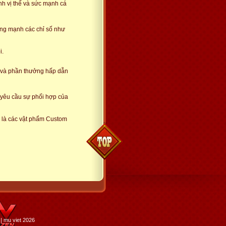
nh vị thế và sức mạnh cá
tăng mạnh các chỉ số như
i.
o và phần thưởng hấp dẫn
, yêu cầu sự phối hợp của
 là các vật phẩm Custom
| mu viet 2026