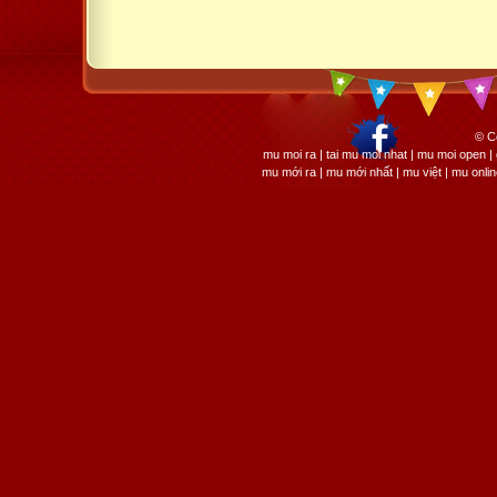
© C
mu moi ra | tai mu moi nhat | mu moi open
mu mới ra | mu mới nhất | mu việt | mu onli