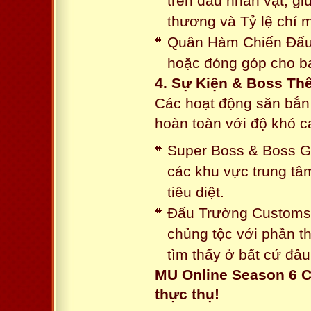
trên đầu nhân vật, gi
thương và Tỷ lệ chí 
Quân Hàm Chiến Đấu:
hoặc đóng góp cho ba
4. Sự Kiện & Boss Thế
Các hoạt động săn bắn 
hoàn toàn với độ khó 
Super Boss & Boss Gui
các khu vực trung tâ
tiêu diệt.
Đấu Trường Customs: 
chủng tộc với phần t
tìm thấy ở bất cứ đâu
MU Online Season 6 C
thực thụ!